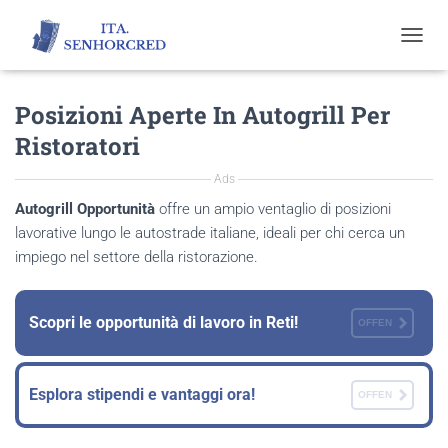
T
O
G
Posizioni Aperte In Autogrill Per
G
L
Ristoratori
E
N
Ads
A
V
Autogrill Opportunità
offre un ampio ventaglio di posizioni
I
lavorative lungo le autostrade italiane, ideali per chi cerca un
G
impiego nel settore della ristorazione.
A
T
I
O
Scopri le opportunità di lavoro in Reti!
OFFEN
N
Esplora stipendi e vantaggi ora!
OFFEN