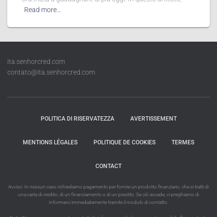
Read more…
ita.senhorcred.com
contato@ita.senhorcred.com
POLITICA DI RISERVATEZZA
AVERTISSEMENT
MENTIONS LÉGALES
POLITIQUE DE COOKIES
TERMES
CONTACT
Avviso: In nessun caso richiediamo pagamento per fornire un prodotto finanziario, che si tratti di
una carta di credito, di un finanziamento o di un prestito. Se ciò accade, vi preghiamo di
informarci immediatamente tramite il modulo di contatto.