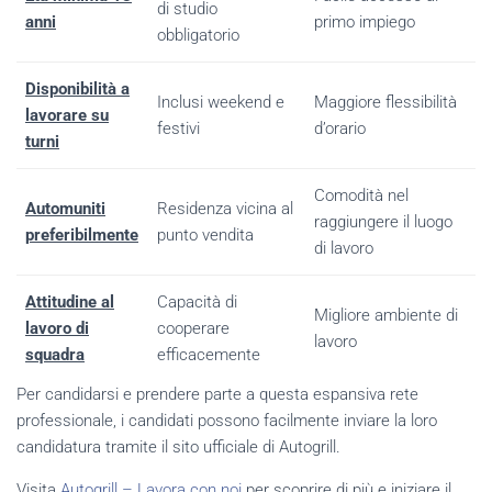
di studio
anni
primo impiego
obbligatorio
Disponibilità a
Inclusi weekend e
Maggiore flessibilità
lavorare su
festivi
d’orario
turni
Comodità nel
Automuniti
Residenza vicina al
raggiungere il luogo
preferibilmente
punto vendita
di lavoro
Attitudine al
Capacità di
Migliore ambiente di
lavoro di
cooperare
lavoro
squadra
efficacemente
Per candidarsi e prendere parte a questa espansiva rete
professionale, i candidati possono facilmente inviare la loro
candidatura tramite il sito ufficiale di Autogrill.
Visita
Autogrill – Lavora con noi
per scoprire di più e iniziare il