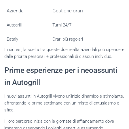
Azienda
Gestione orari
Autogrill
Turni 24/7
Eataly
Orari più regolari
In sintesi, la scelta tra queste due realtà aziendali può dipendere
dalle priorità personali e professionali di ciascun individuo.
Prime esperienze per i neoassunti
in Autogrill
I nuovi assunti in Autogrill vivono un’inizio
dinamico e stimolante
,
affrontando le prime settimane con un misto di entusiasmo e
sfida.
Il loro percorso inizia con le
giornate di affiancamento
dove
imparano osservando i colleghi esperti e assumendo