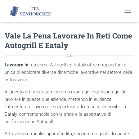
T
O
G
Vale La Pena Lavorare In Reti Come
G
L
Autogrill E Eataly
E
N
Ads
A
V
Lavorare in
reti come Autogrill ed Eataly offre un’opportunità
I
unica di esplorare diverse dinamiche lavorative nel settore della
G
ristorazione.
A
T
In questo articolo, esamineremo i vantaggi e gli svantaggi di
I
O
lavorare in queste due aziende, mettendo in evidenza
N
l’atmosfera di lavoro e le opportunità di crescita disponibili in
Eataly, confrontandole con le sfide e le aspettative di
performance in Autogrill.
Attraverso un’analisi approfondita, scopriremo quale di queste