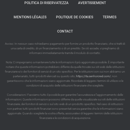
POLITICA DI RISERVATEZZA
AVERTISSEMENT
MENTIONS LÉGALES
POLITIQUE DE COOKIES
TERMES
CONTACT
Avviso: In nessun caso richiediamo pagamento per fornire un prodotto finanziario, che si tratti di
una carta di credito, di un finanziamento o di un prestito. Se ciò accade, vi preghiamo di
informarci immediatamente tramite il modulo di contatto.
Nota: Ci impegniamo a mantenere tutte le informazioni il più aggiornate possibile. È importante
notare che queste informazioni potrebbero differire da quelle trovate sui siti web delle istituzioni
finanziarie e/o dei fornitori di servizi di un sito specifico. Per le istituzioni con cui non abbiamo un
partenariato, tutti i prodotti elencati su questo sito,
https://ita.senhorcred.com/
, non
garantiscono che le informazioni siano aggiornate. Ricordate di leggere i termini di utilizzo e le
condizioni di acquisto delle istituzioni finanziarie che scegliete.
Considerazioni: Facciamo tutto il possibile per garantire l'accuratezza e l'aggiornamento delle
informazioni. Queste informazioni possono differire da quelle visualizzate sui siti delle istituzioni
finanziarie, dei fornitori di servizi o sul sito web di un prodotto specifico. Nel caso di istituzioni
non partner, tutti i prodotti finanziari sono presentati senza garantire che le informazioni siano
aggiornate. Quando scegliete la vostra offerta, assicuratevi di leggere i termini delle istituzioni
finanziarie e le condizioni di acquisizione.