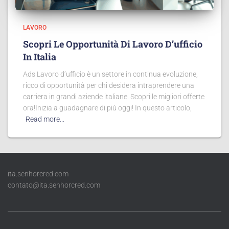
LAVORO
Scopri Le Opportunità Di Lavoro D’ufficio
In Italia
Ads Lavoro d’ufficio è un settore in continua evoluzione,
ricco di opportunità per chi desidera intraprendere una
carriera in grandi aziende italiane. Scopri le migliori offerte
ora!Inizia a guadagnare di più oggi! In questo articolo,
Read more…
ita.senhorcred.com
contato@ita.senhorcred.com