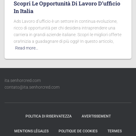
Scopri Le Opportunità Di Lavoro D’ufficio
In Italia
Ads Lavoro d’ufficio è un settore in continua evoluzione,
ricco di opportunità per chi desidera intraprendere una
carriera in grandi aziende italiane. Scopri le migliori offerte
ora!Inizia a guadagnare di più oggi! In questo articolo,
Read more…
ita.senhorcred.com
contato@ita.senhorcred.com
POLITICA DI RISERVATEZZA
AVERTISSEMENT
MENTIONS LÉGALES
POLITIQUE DE COOKIES
TERMES