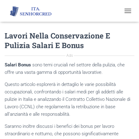
T
O
G
Lavori Nella Conservazione E
G
L
Pulizia Salari E Bonus
E
N
Ads
A
V
Salari Bonus
sono temi cruciali nel settore della pulizia, che
I
offre una vasta gamma di opportunità lavorative.
G
A
Questo articolo esplorerà in dettaglio le varie possibilità
T
occupazionali, confrontando i salari medi per gli addetti alle
I
O
pulizie in Italia e analizzando il Contratto Collettivo Nazionale di
N
Lavoro (CCNL) che regolamenta la retribuzione in base
all’anzianità e alle responsabilità.
Saranno inoltre discussi i benefici dei bonus per lavoro
straordinario e notturno, che possono significativamente