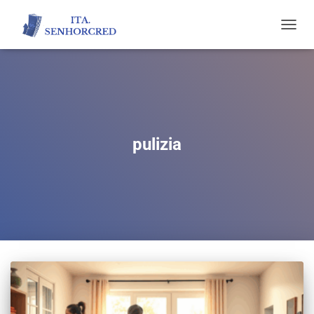
TOGGL
NAVIG
pulizia