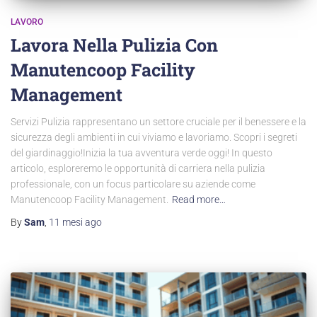
LAVORO
Lavora Nella Pulizia Con
Manutencoop Facility
Management
Servizi Pulizia rappresentano un settore cruciale per il benessere e la
sicurezza degli ambienti in cui viviamo e lavoriamo. Scopri i segreti
del giardinaggio!Inizia la tua avventura verde oggi! In questo
articolo, esploreremo le opportunità di carriera nella pulizia
professionale, con un focus particolare su aziende come
Manutencoop Facility Management.
Read more…
By
Sam
,
11 mesi
ago