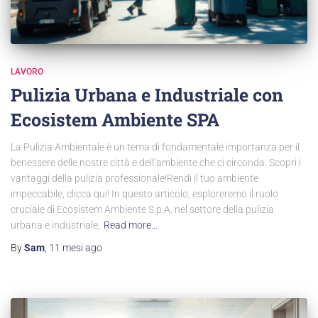
LAVORO
Pulizia Urbana e Industriale con
Ecosistem Ambiente SPA
La Pulizia Ambientale è un tema di fondamentale importanza per il
benessere delle nostre città e dell’ambiente che ci circonda. Scopri i
vantaggi della pulizia professionale!Rendi il tuo ambiente
impeccabile, clicca qui! In questo articolo, esploreremo il ruolo
cruciale di Ecosistem Ambiente S.p.A. nel settore della pulizia
urbana e industriale,
Read more…
By
Sam
,
11 mesi
ago