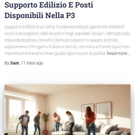
Supporto Edilizio E Posti
Disponibili Nella P3
Supporto Edilizio è un tema fondamentale per garantire ambienti
sicuri e accoglienti nelle scuole e negli ospedali. Scopri i dettagli sullo
stipendio!Esplora i benefici dei buoni pasto! In questo articolo,
esploreremo il Progetto Pulizie e Servizi, che mira a fornire spazi ben
mantenuti attraverso linee guida rigorose per la pulizia
Read more…
By
Sam
,
11 mesi
ago