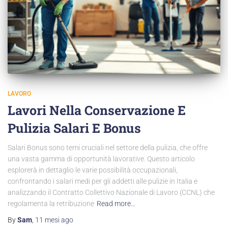
LAVORO
Lavori Nella Conservazione E
Pulizia Salari E Bonus
Salari Bonus sono temi cruciali nel settore della pulizia, che offre
una vasta gamma di opportunità lavorative. Questo articolo
esplorerà in dettaglio le varie possibilità occupazionali,
confrontando i salari medi per gli addetti alle pulizie in Italia e
analizzando il Contratto Collettivo Nazionale di Lavoro (CCNL) che
regolamenta la retribuzione
Read more…
By
Sam
,
11 mesi
ago