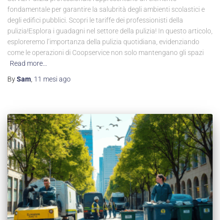
fondamentale per garantire la salubrità degli ambienti scolastici e
degli edifici pubblici. Scopri le tariffe dei professionisti della
pulizia!Esplora i guadagni nel settore della pulizia! In questo articolo,
esploreremo l’importanza della pulizia quotidiana, evidenziando
come le operazioni di Coopservice non solo mantengano gli spazi
Read more…
By
Sam
,
11 mesi
ago