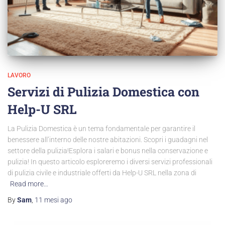
LAVORO
Servizi di Pulizia Domestica con
Help-U SRL
La Pulizia Domestica è un tema fondamentale per garantire il
benessere all’interno delle nostre abitazioni. Scopri i guadagni nel
settore della pulizia!Esplora i salari e bonus nella conservazione e
pulizia! In questo articolo esploreremo i diversi servizi professionali
di pulizia civile e industriale offerti da Help-U SRL nella zona di
Read more…
By
Sam
,
11 mesi
ago