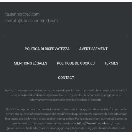
ita.senhorcred.com
contato@ita.senhorcred.com
POLITICA DI RISERVATEZZA
AVERTISSEMENT
MENTIONS LÉGALES
POLITIQUE DE COOKIES
TERMES
CONTACT
Avviso: In nessun caso richiediamo pagamento per fornire un prodotto finanziario, che si tratti di
una carta di credito, di un finanziamento o di un prestito. Se ciò accade, vi preghiamo di
informarci immediatamente tramite il modulo di contatto.
Nota: Ci impegniamo a mantenere tutte le informazioni il più aggiornate possibile. È importante
notare che queste informazioni potrebbero differire da quelle trovate sui siti web delle istituzioni
finanziarie e/o dei fornitori di servizi di un sito specifico. Per le istituzioni con cui non abbiamo un
partenariato, tutti i prodotti elencati su questo sito,
https://ita.senhorcred.com/
, non
garantiscono che le informazioni siano aggiornate. Ricordate di leggere i termini di utilizzo e le