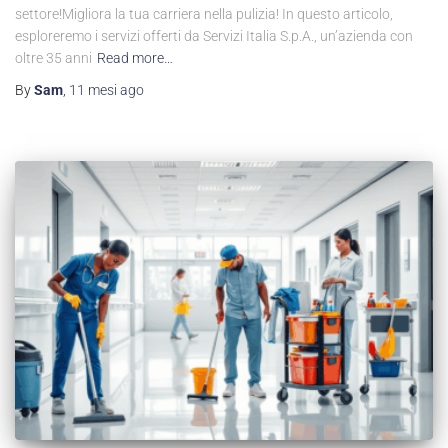
settore!Migliora la tua carriera nella pulizia! In questo articolo,
esploreremo i servizi offerti da Servizi Italia S.p.A., un’azienda con
oltre 35 anni
Read more…
By
Sam
,
11 mesi
ago