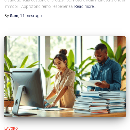
distingue nella gestione di progetti per hotel e nella manutenzione di
immobili. Approfondiremo l’esperienza
Read more…
By
Sam
,
11 mesi
ago
LAVORO