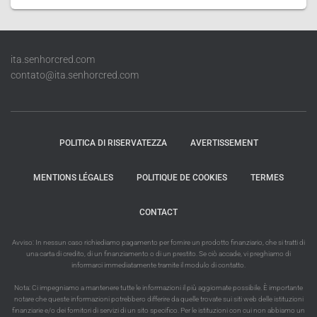
ita.senhorcred.com
contato@ita.senhorcred.com
POLITICA DI RISERVATEZZA
AVERTISSEMENT
MENTIONS LÉGALES
POLITIQUE DE COOKIES
TERMES
CONTACT
Avviso: In nessun caso richiediamo pagamento per fornire un prodotto finanziario, che si tratti di
una carta di credito, di un finanziamento o di un prestito. Se ciò accade, vi preghiamo di
informarci immediatamente tramite il modulo di contatto.
Nota: Ci impegniamo a mantenere tutte le informazioni il più aggiornate possibile. È importante
notare che queste informazioni potrebbero differire da quelle trovate sui siti web delle istituzioni
finanziarie e/o dei fornitori di servizi di un sito specifico. Per le istituzioni con cui non abbiamo un