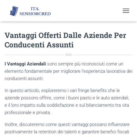
T
O
G
Vantaggi Offerti Dalle Aziende Per
G
L
Conducenti Assunti
E
N
Ads
A
V
I Vantaggi Aziendali
sono sempre più riconosciuti come un
I
elemento fondamentale per migliorare l’esperienza lavorativa dei
G
conducenti assunti.
A
T
In questo articolo, esploreremo i vari fringe benefits che le
I
O
aziende possono offrire, come i buoni pasto e le auto aziendali,
N
e il loro impatto sulla soddisfazione e sul bilanciamento tra vita
professionale e privata.
Inoltre, discuteremo come questi vantaggi possano influenzare
positivamente la retention dei talenti e garantire benefici fiscali