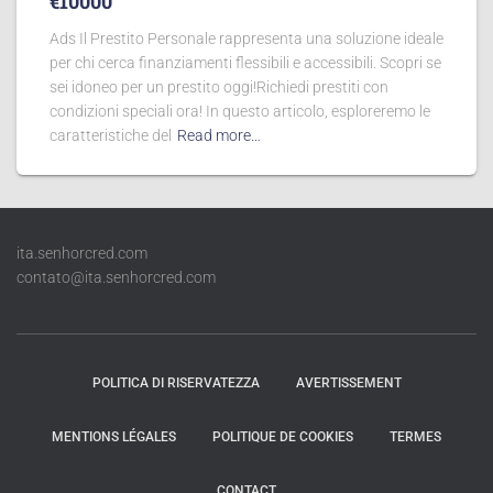
€10000
Ads Il Prestito Personale rappresenta una soluzione ideale
per chi cerca finanziamenti flessibili e accessibili. Scopri se
sei idoneo per un prestito oggi!Richiedi prestiti con
condizioni speciali ora! In questo articolo, esploreremo le
caratteristiche del
Read more…
ita.senhorcred.com
contato@ita.senhorcred.com
POLITICA DI RISERVATEZZA
AVERTISSEMENT
MENTIONS LÉGALES
POLITIQUE DE COOKIES
TERMES
CONTACT