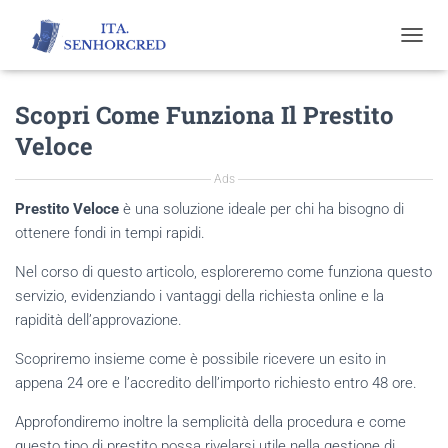
T
O
G
Scopri Come Funziona Il Prestito
G
L
Veloce
E
N
Ads
A
V
Prestito Veloce
è una soluzione ideale per chi ha bisogno di
I
ottenere fondi in tempi rapidi.
G
A
Nel corso di questo articolo, esploreremo come funziona questo
T
servizio, evidenziando i vantaggi della richiesta online e la
I
O
rapidità dell’approvazione.
N
Scopriremo insieme come è possibile ricevere un esito in
appena 24 ore e l’accredito dell’importo richiesto entro 48 ore.
Approfondiremo inoltre la semplicità della procedura e come
questo tipo di prestito possa rivelarsi utile nella gestione di