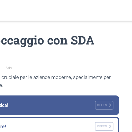
occaggio con SDA
Ads
 cruciale per le aziende moderne, specialmente per
e.
tica!
OFFEN
re!
OFFEN