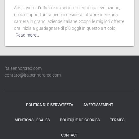
Ads Lavoro d’ufficio è un settore in continua evoluzione,
ricco di opportunità per chi desidera intraprendere una
carriera in grandi aziende italiane. Scopri le migliori offerte
ora!Inizia a guadagnare di più oggi! In questo articolo,
Read more…
ita.senhorcred.com
contato@ita.senhorcred.com
POLITICA DI RISERVATEZZA
AVERTISSEMENT
MENTIONS LÉGALES
POLITIQUE DE COOKIES
TERMES
CONTACT