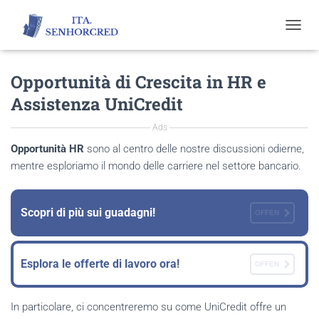
T
O
G
Opportunità di Crescita in HR e
G
L
Assistenza UniCredit
E
N
Ads
A
V
Opportunità HR
sono al centro delle nostre discussioni odierne,
I
mentre esploriamo il mondo delle carriere nel settore bancario.
G
A
T
Scopri di più sui guadagni!
I
OFFEN
O
N
Esplora le offerte di lavoro ora!
OFFEN
In particolare, ci concentreremo su come UniCredit offre un