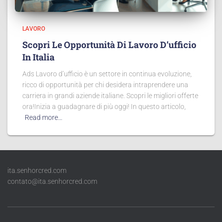
LAVORO
Scopri Le Opportunità Di Lavoro D’ufficio
In Italia
Ads Lavoro d’ufficio è un settore in continua evoluzione,
ricco di opportunità per chi desidera intraprendere una
carriera in grandi aziende italiane. Scopri le migliori offerte
ora!Inizia a guadagnare di più oggi! In questo articolo,
Read more…
ita.senhorcred.com
contato@ita.senhorcred.com