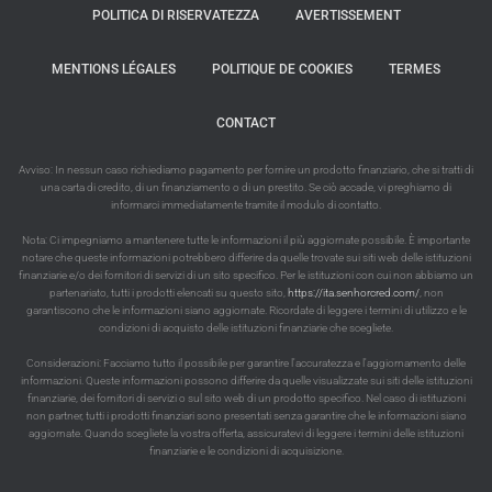
POLITICA DI RISERVATEZZA
AVERTISSEMENT
MENTIONS LÉGALES
POLITIQUE DE COOKIES
TERMES
CONTACT
Avviso: In nessun caso richiediamo pagamento per fornire un prodotto finanziario, che si tratti di
una carta di credito, di un finanziamento o di un prestito. Se ciò accade, vi preghiamo di
informarci immediatamente tramite il modulo di contatto.
Nota: Ci impegniamo a mantenere tutte le informazioni il più aggiornate possibile. È importante
notare che queste informazioni potrebbero differire da quelle trovate sui siti web delle istituzioni
finanziarie e/o dei fornitori di servizi di un sito specifico. Per le istituzioni con cui non abbiamo un
partenariato, tutti i prodotti elencati su questo sito,
https://ita.senhorcred.com/
, non
garantiscono che le informazioni siano aggiornate. Ricordate di leggere i termini di utilizzo e le
condizioni di acquisto delle istituzioni finanziarie che scegliete.
Considerazioni: Facciamo tutto il possibile per garantire l'accuratezza e l'aggiornamento delle
informazioni. Queste informazioni possono differire da quelle visualizzate sui siti delle istituzioni
finanziarie, dei fornitori di servizi o sul sito web di un prodotto specifico. Nel caso di istituzioni
non partner, tutti i prodotti finanziari sono presentati senza garantire che le informazioni siano
aggiornate. Quando scegliete la vostra offerta, assicuratevi di leggere i termini delle istituzioni
finanziarie e le condizioni di acquisizione.