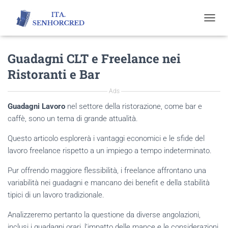
T
O
G
Guadagni CLT e Freelance nei
G
L
Ristoranti e Bar
E
N
Ads
A
V
Guadagni Lavoro
nel settore della ristorazione, come bar e
I
caffè, sono un tema di grande attualità.
G
A
Questo articolo esplorerà i vantaggi economici e le sfide del
T
lavoro freelance rispetto a un impiego a tempo indeterminato.
I
O
Pur offrendo maggiore flessibilità, i freelance affrontano una
N
variabilità nei guadagni e mancano dei benefit e della stabilità
tipici di un lavoro tradizionale.
Analizzeremo pertanto la questione da diverse angolazioni,
inclusi i guadagni orari, l’impatto delle mance e le considerazioni