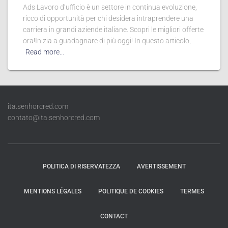
Ads Lavoro d’ufficio è un settore in continua evoluzione,
ricco di opportunità per chi desidera intraprendere una
carriera in grandi aziende italiane. Scopri le migliori offerte
ora!Inizia a guadagnare di più oggi! In questo articolo,
Read more…
ita.senhorcred.com
contato@ita.senhorcred.com
POLITICA DI RISERVATEZZA
AVERTISSEMENT
MENTIONS LÉGALES
POLITIQUE DE COOKIES
TERMES
CONTACT