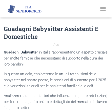
T
O
G
Guadagni Babysitter Assistenti E
G
L
Domestiche
E
N
Ads
A
V
Guadagni Babysitter
in Italia rappresentano un aspetto cruciale
I
per molte famiglie che necessitano di supporto nella cura dei
G
loro bambini.
A
T
In questo articolo, esploreremo le attuali retribuzioni delle
I
O
babysitter nel nostro paese, le previsioni di aumento per il 2025
N
e le variazioni salariali per le assistenti familiari e le colf.
Analizzeremo anche i fattori che influenzano queste retribuzioni,
per fornire un quadro chiaro e dettagliato del mercato del lavoro
in questo settore.