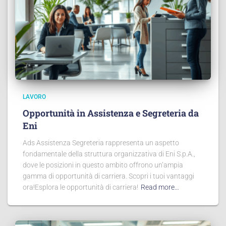
LAVORO
Opportunità in Assistenza e Segreteria da
Eni
Ads Assistenza Segreteria rappresenta un aspetto
fondamentale della struttura organizzativa di Eni S.p.A.,
dove le posizioni in questo ambito offrono un’ampia
gamma di opportunità di carriera. Scopri i tuoi vantaggi
ora!Esplora le opportunità di carriera!
Read more…