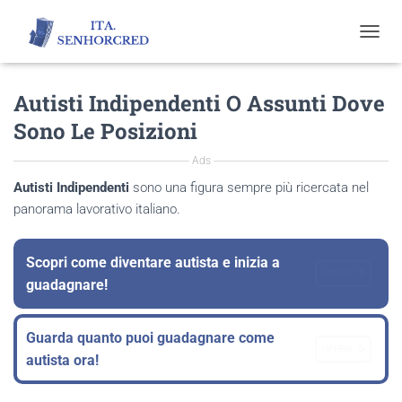
T
O
G
Autisti Indipendenti O Assunti Dove
G
L
Sono Le Posizioni
E
N
Ads
A
V
Autisti Indipendenti
sono una figura sempre più ricercata nel
I
panorama lavorativo italiano.
G
A
T
Scopri come diventare autista e inizia a
I
OFFEN
guadagnare!
O
N
Guarda quanto puoi guadagnare come
OFFEN
autista ora!