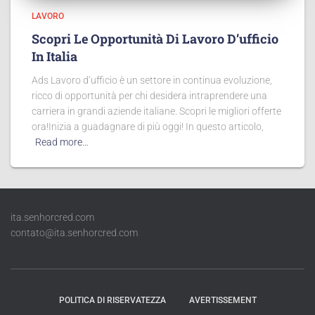
LAVORO
Scopri Le Opportunità Di Lavoro D’ufficio
In Italia
Ads Lavoro d’ufficio è un settore in continua evoluzione,
ricco di opportunità per chi desidera intraprendere una
carriera in grandi aziende italiane. Scopri le migliori offerte
ora!Inizia a guadagnare di più oggi! In questo articolo,
Read more…
ita.senhorcred.com
contato@ita.senhorcred.com
POLITICA DI RISERVATEZZA
AVERTISSEMENT