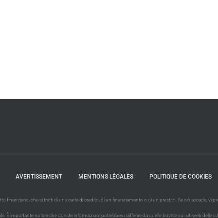
AVERTISSEMENT
MENTIONS LÉGALES
POLITIQUE DE COOKIES
finanziario, che si tratti di una carta di credito, di un finanziamento o di un prestito. Se ciò accade, vi
È importante notare che queste informazioni potrebbero differire da quelle trovate sui siti web delle istituzio