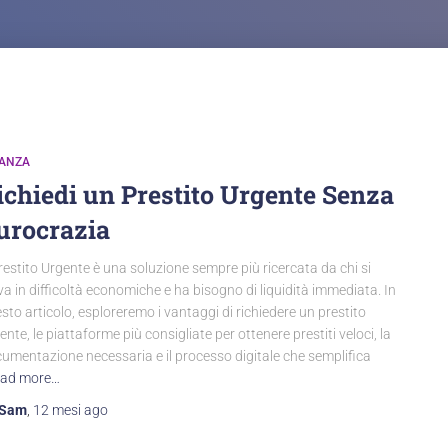
NANZA
ichiedi un Prestito Urgente Senza
urocrazia
Prestito Urgente è una soluzione sempre più ricercata da chi si
va in difficoltà economiche e ha bisogno di liquidità immediata. In
sto articolo, esploreremo i vantaggi di richiedere un prestito
ente, le piattaforme più consigliate per ottenere prestiti veloci, la
umentazione necessaria e il processo digitale che semplifica
ad more…
Sam
,
12 mesi
ago