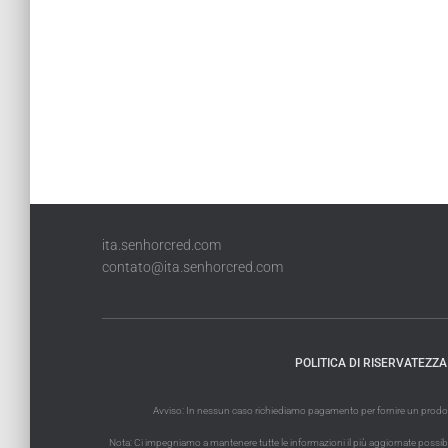
ita.senhorcred.com
contato@ita.senhorcred.com
POLITICA DI RISERVATEZZA
Avviso: In nessun caso richiediamo pagamento per fornire un prodotto 
Nota: Ci impegniamo a mantenere tutte le informazioni il più aggiornate possibile. 