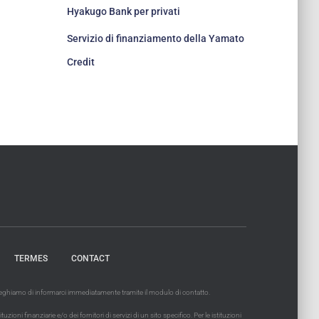
Hyakugo Bank per privati
Servizio di finanziamento della Yamato
Credit
TERMES
CONTACT
 preghiamo di informarci immediatamente tramite il modulo di contatto.
ni finanziarie e/o dei fornitori di servizi di un sito specifico. Per le istituzioni