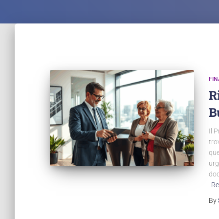
FI
R
B
Il 
tro
que
urg
doc
Re
By