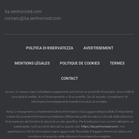
ita.senhorcred.com
contato@ita.senhorcred.com
POLITICA DI RISERVATEZZA
AVERTISSEMENT
MENTIONS LÉGALES
POLITIQUE DE COOKIES
TERMES
CONTACT
Avviso: In nessun caso richiediamo pagamento per fornire un prodotto finanziario, che si tratti di
una carta di credito, di un finanziamento o di un prestito. Se ciò accade, vi preghiamo di
informarci immediatamente tramite il modulo di contatto.
Nota: Ci impegniamo a mantenere tutte le informazioni il più aggiornate possibile. È importante
notare che queste informazioni potrebbero differire da quelle trovate sui siti web delle istituzioni
finanziarie e/o dei fornitori di servizi di un sito specifico. Per le istituzioni con cui non abbiamo un
partenariato, tutti i prodotti elencati su questo sito,
https://ita.senhorcred.com/
, non
garantiscono che le informazioni siano aggiornate. Ricordate di leggere i termini di utilizzo e le
condizioni di acquisto delle istituzioni finanziarie che scegliete.