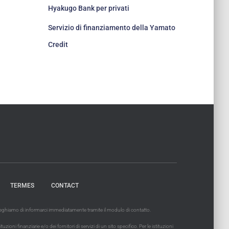
Hyakugo Bank per privati
Servizio di finanziamento della Yamato
Credit
TERMES
CONTACT
 preghiamo di informarci immediatamente tramite il modulo di contatto.
ni finanziarie e/o dei fornitori di servizi di un sito specifico. Per le istituzioni