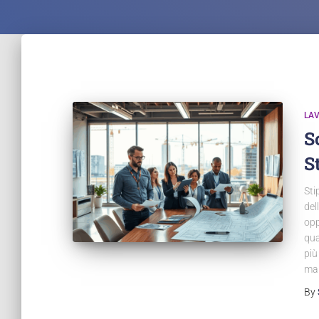
LA
S
S
Sti
del
opp
qua
più
man
By