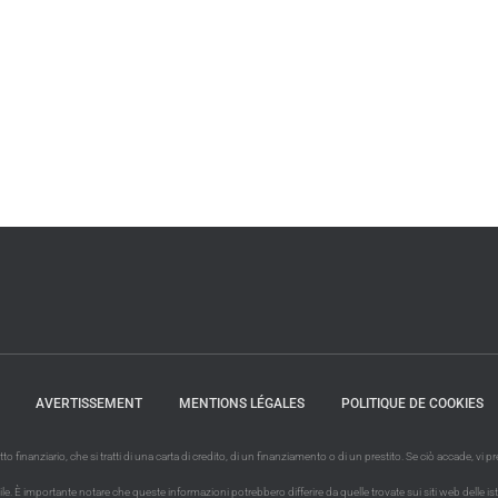
AVERTISSEMENT
MENTIONS LÉGALES
POLITIQUE DE COOKIES
finanziario, che si tratti di una carta di credito, di un finanziamento o di un prestito. Se ciò accade, vi
È importante notare che queste informazioni potrebbero differire da quelle trovate sui siti web delle istituzio