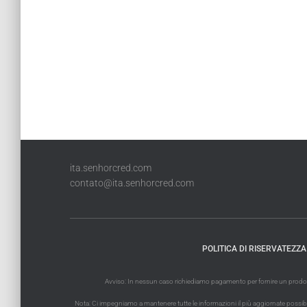
ita.senhorcred.com
contato@ita.senhorcred.com
POLITICA DI RISERVATEZZA
Avviso: In nessun caso richiediamo pagamento per fornire un prodotto 
Nota: Ci impegniamo a mantenere tutte le informazioni il più aggiornate possibile. 