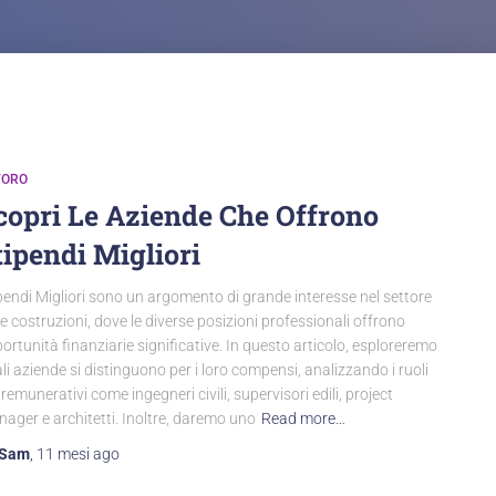
VORO
copri Le Aziende Che Offrono
tipendi Migliori
pendi Migliori sono un argomento di grande interesse nel settore
le costruzioni, dove le diverse posizioni professionali offrono
ortunità finanziarie significative. In questo articolo, esploreremo
li aziende si distinguono per i loro compensi, analizzando i ruoli
 remunerativi come ingegneri civili, supervisori edili, project
ager e architetti. Inoltre, daremo uno
Read more…
Sam
,
11 mesi
ago