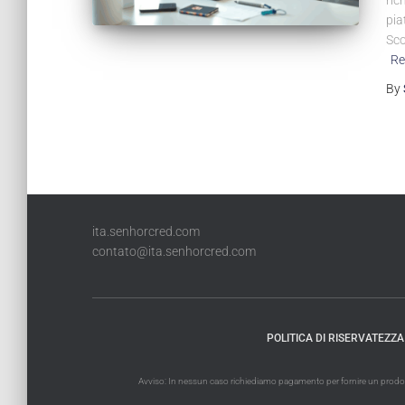
ric
pia
Sco
Re
By
ita.senhorcred.com
contato@ita.senhorcred.com
POLITICA DI RISERVATEZZA
Avviso: In nessun caso richiediamo pagamento per fornire un prodotto 