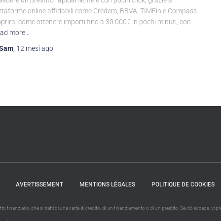
hiedere un prestito rapidamente e con pochi click, grazie a
ttaforme online affidabili come Credem, BBVA, TIMFin e Compass.
prirai come ottenere importi fino a 30.000€ in pochi minuti, con
ad more…
Sam
,
12 mesi
ago
AVERTISSEMENT
MENTIONS LÉGALES
POLITIQUE DE COOKIES
finanziario, che si tratti di una carta di credito, di un finanziamento o di un prestito. Se ciò accade, vi