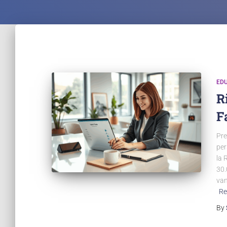
EDU
R
F
Pre
per
la 
30.
van
Re
By