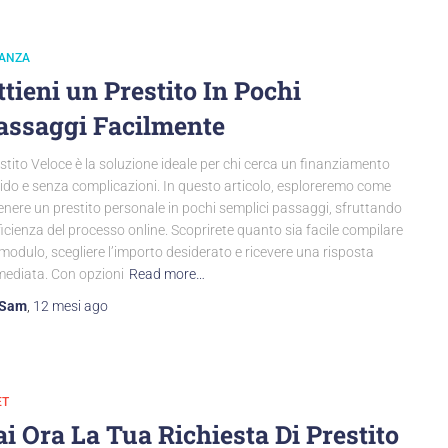
NANZA
ttieni un Prestito In Pochi
assaggi Facilmente
stito Veloce è la soluzione ideale per chi cerca un finanziamento
ido e senza complicazioni. In questo articolo, esploreremo come
enere un prestito personale in pochi semplici passaggi, sfruttando
fficienza del processo online. Scoprirete quanto sia facile compilare
modulo, scegliere l’importo desiderato e ricevere una risposta
ediata. Con opzioni
Read more…
Sam
,
12 mesi
ago
ET
ai Ora La Tua Richiesta Di Prestito