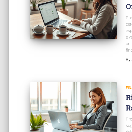
O
Pre
cer
esp
e v
onl
fin
By
FI
R
R
Pre
sog