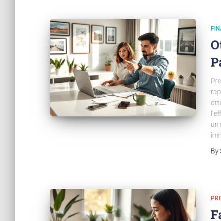
FI
O
P
Pre
rap
ott
l’e
un 
imm
By
PR
F