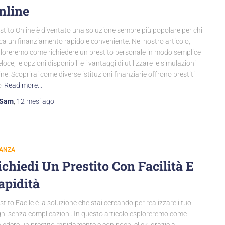
nline
stito Online è diventato una soluzione sempre più popolare per chi
ca un finanziamento rapido e conveniente. Nel nostro articolo,
loreremo come richiedere un prestito personale in modo semplice
eloce, le opzioni disponibili e i vantaggi di utilizzare le simulazioni
ine. Scoprirai come diverse istituzioni finanziarie offrono prestiti
o
Read more…
Sam
,
12 mesi
ago
NANZA
ichiedi Un Prestito Con Facilità E
apidità
stito Facile è la soluzione che stai cercando per realizzare i tuoi
ni senza complicazioni. In questo articolo esploreremo come