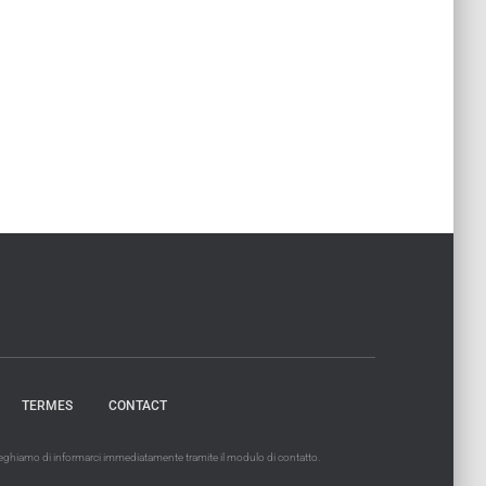
TERMES
CONTACT
 preghiamo di informarci immediatamente tramite il modulo di contatto.