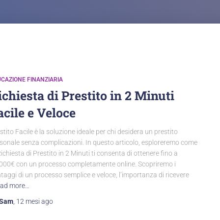
CAZIONE FINANZIARIA
ichiesta di Prestito in 2 Minuti
acile e Veloce
stito Facile è la soluzione ideale per chi desidera un prestito
sonale senza complicazioni. In questo articolo, esploreremo come
Richiesta di Prestito in 2 Minuti ti consenta di ottenere fino a
000€ con un processo completamente online. Scopriremo i
taggi di un processo semplice e veloce, l’importanza di ricevere
ad more…
Sam
,
12 mesi
ago