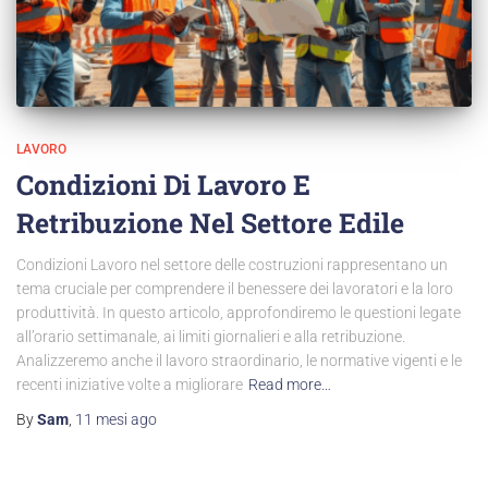
LAVORO
Condizioni Di Lavoro E
Retribuzione Nel Settore Edile
Condizioni Lavoro nel settore delle costruzioni rappresentano un
tema cruciale per comprendere il benessere dei lavoratori e la loro
produttività. In questo articolo, approfondiremo le questioni legate
all’orario settimanale, ai limiti giornalieri e alla retribuzione.
Analizzeremo anche il lavoro straordinario, le normative vigenti e le
recenti iniziative volte a migliorare
Read more…
By
Sam
,
11 mesi
ago