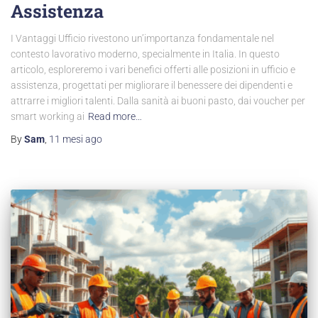
Assistenza
I Vantaggi Ufficio rivestono un’importanza fondamentale nel
contesto lavorativo moderno, specialmente in Italia. In questo
articolo, esploreremo i vari benefici offerti alle posizioni in ufficio e
assistenza, progettati per migliorare il benessere dei dipendenti e
attrarre i migliori talenti. Dalla sanità ai buoni pasto, dai voucher per
smart working ai
Read more…
By
Sam
,
11 mesi
ago