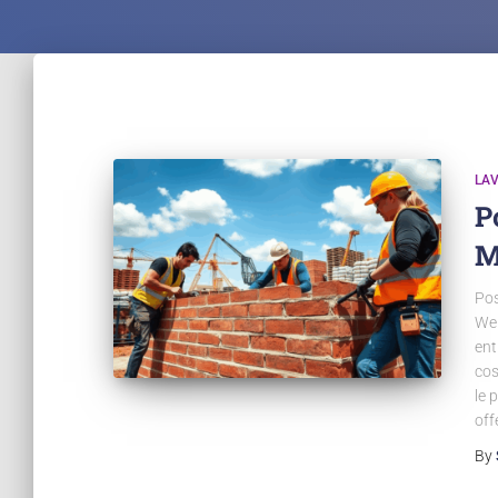
LA
P
M
Pos
Web
ent
cos
le 
off
By