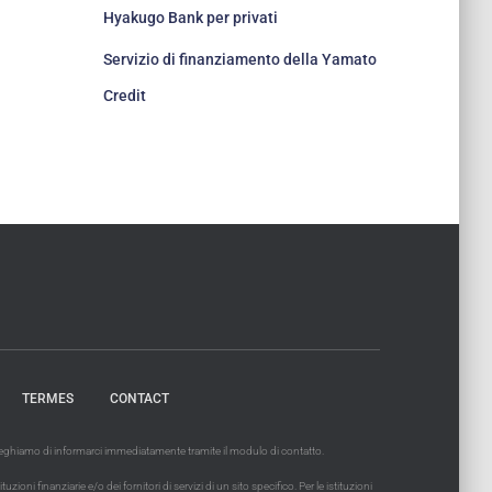
Hyakugo Bank per privati
Servizio di finanziamento della Yamato
Credit
TERMES
CONTACT
 preghiamo di informarci immediatamente tramite il modulo di contatto.
ni finanziarie e/o dei fornitori di servizi di un sito specifico. Per le istituzioni