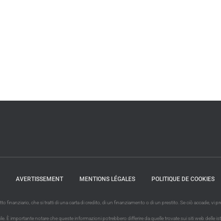
AVERTISSEMENT
MENTIONS LÉGALES
POLITIQUE DE COOKIES
finanziario, che si tratti di una carta di credito, di un finanziamento o di un prestito. Se ciò accade, vi
È importante notare che queste informazioni potrebbero differire da quelle trovate sui siti web delle istituzio