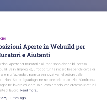
VORO
osizioni Aperte in Webuild per
uratori e Aiutanti
izioni Aperte per muratori e aiutanti sono disponibili presso
uild (Salini Impregilo), un’opportunità imperdibile per chi cerca di
rare in un’azienda dinamica e innovativa nel settore delle
truzioni. Scopri i guadagni nel settore delle costruzioni!Confronta
paghe nel lavoro edile ora! In questo articolo, esploreremo le attuali
erte di lavoro,
Read more…
Sam
,
11 mesi
ago