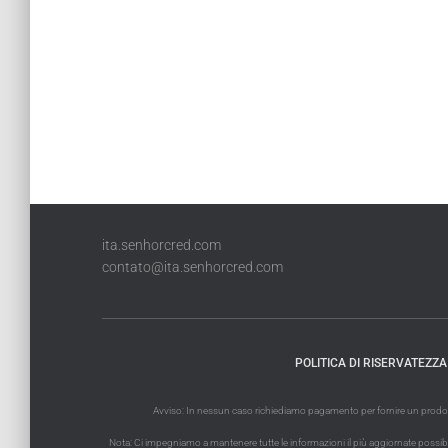
ita.senhorcred.com
contato@ita.senhorcred.com
POLITICA DI RISERVATEZZA
Avviso: In nessun caso richiediamo pagamento per fornire un prodotto 
Nota: Ci impegniamo a mantenere tutte le informazioni il più aggiornate possibile. 