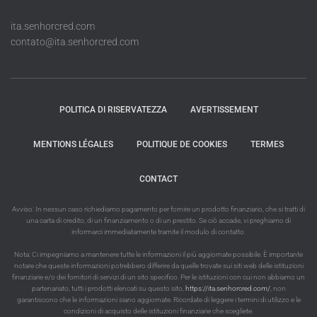
ita.senhorcred.com
contato@ita.senhorcred.com
POLITICA DI RISERVATEZZA
AVERTISSEMENT
MENTIONS LÉGALES
POLITIQUE DE COOKIES
TERMES
CONTACT
Avviso: In nessun caso richiediamo pagamento per fornire un prodotto finanziario, che si tratti di
una carta di credito, di un finanziamento o di un prestito. Se ciò accade, vi preghiamo di
informarci immediatamente tramite il modulo di contatto.
Nota: Ci impegniamo a mantenere tutte le informazioni il più aggiornate possibile. È importante
notare che queste informazioni potrebbero differire da quelle trovate sui siti web delle istituzioni
finanziarie e/o dei fornitori di servizi di un sito specifico. Per le istituzioni con cui non abbiamo un
partenariato, tutti i prodotti elencati su questo sito,
https://ita.senhorcred.com/
, non
garantiscono che le informazioni siano aggiornate. Ricordate di leggere i termini di utilizzo e le
condizioni di acquisto delle istituzioni finanziarie che scegliete.