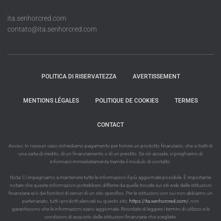
ita.senhorcred.com
contato@ita.senhorcred.com
POLITICA DI RISERVATEZZA
AVERTISSEMENT
MENTIONS LÉGALES
POLITIQUE DE COOKIES
TERMES
CONTACT
Avviso: In nessun caso richiediamo pagamento per fornire un prodotto finanziario, che si tratti di
una carta di credito, di un finanziamento o di un prestito. Se ciò accade, vi preghiamo di
informarci immediatamente tramite il modulo di contatto.
Nota: Ci impegniamo a mantenere tutte le informazioni il più aggiornate possibile. È importante
notare che queste informazioni potrebbero differire da quelle trovate sui siti web delle istituzioni
finanziarie e/o dei fornitori di servizi di un sito specifico. Per le istituzioni con cui non abbiamo un
partenariato, tutti i prodotti elencati su questo sito,
https://ita.senhorcred.com/
, non
garantiscono che le informazioni siano aggiornate. Ricordate di leggere i termini di utilizzo e le
condizioni di acquisto delle istituzioni finanziarie che scegliete.