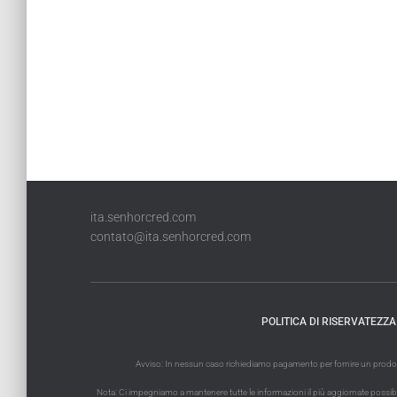
ita.senhorcred.com
contato@ita.senhorcred.com
POLITICA DI RISERVATEZZA
Avviso: In nessun caso richiediamo pagamento per fornire un prodotto 
Nota: Ci impegniamo a mantenere tutte le informazioni il più aggiornate possibile. 