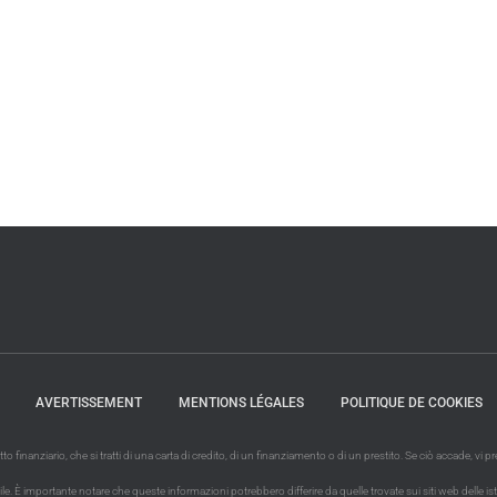
AVERTISSEMENT
MENTIONS LÉGALES
POLITIQUE DE COOKIES
finanziario, che si tratti di una carta di credito, di un finanziamento o di un prestito. Se ciò accade, vi
È importante notare che queste informazioni potrebbero differire da quelle trovate sui siti web delle istituzio