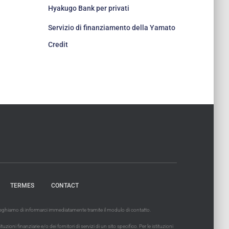
Hyakugo Bank per privati
Servizio di finanziamento della Yamato
Credit
TERMES
CONTACT
 preghiamo di informarci immediatamente tramite il modulo di contatto.
ni finanziarie e/o dei fornitori di servizi di un sito specifico. Per le istituzioni