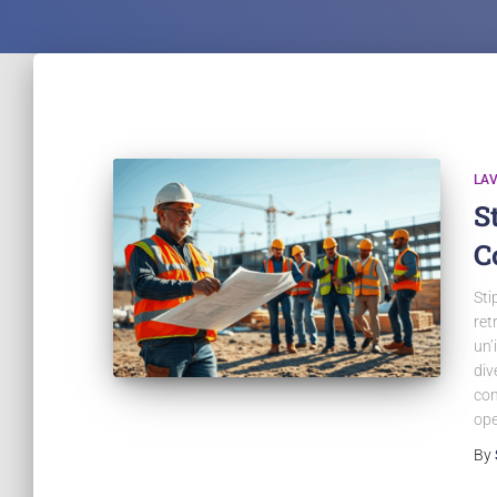
LA
S
C
Sti
ret
un’
div
con
ope
By