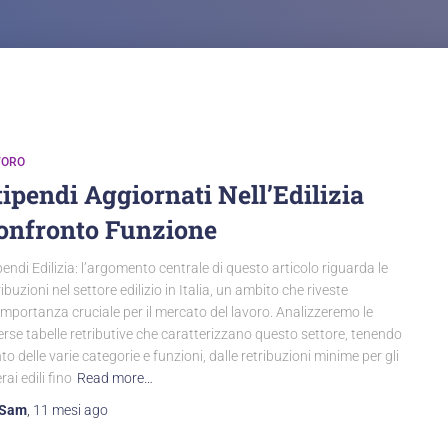
VORO
tipendi Aggiornati Nell’Edilizia
onfronto Funzione
pendi Edilizia: l’argomento centrale di questo articolo riguarda le
ribuzioni nel settore edilizio in Italia, un ambito che riveste
importanza cruciale per il mercato del lavoro. Analizzeremo le
erse tabelle retributive che caratterizzano questo settore, tenendo
to delle varie categorie e funzioni, dalle retribuzioni minime per gli
rai edili fino
Read more…
Sam
,
11 mesi
ago