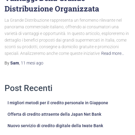
Distribuzione Organizzata
La Grande Distribuzione rappresenta un fenomeno rilevante nel
panorama commerciale italiano, offrendo ai consumatori una
varietà di vantaggi e opportunità. In questo articolo, esploreremo in
dettaglio i benefici proposti dai grandi supermercati in Italia, come
sconti su prodotti, consegne a domicilio gratuite e promozioni
speciali. Analizzeremo anche come queste iniziative
Read more…
By
Sam
,
11 mesi
ago
Post Recenti
I migliori metodi per il credito personale in Giappone
Offerta di credito attraente della Japan Net Bank
Nuovo servizio di credito digitale della Iwate Bank