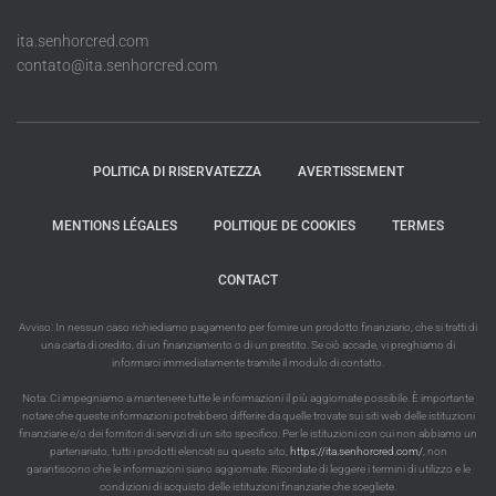
ita.senhorcred.com
contato@ita.senhorcred.com
POLITICA DI RISERVATEZZA
AVERTISSEMENT
MENTIONS LÉGALES
POLITIQUE DE COOKIES
TERMES
CONTACT
Avviso: In nessun caso richiediamo pagamento per fornire un prodotto finanziario, che si tratti di
una carta di credito, di un finanziamento o di un prestito. Se ciò accade, vi preghiamo di
informarci immediatamente tramite il modulo di contatto.
Nota: Ci impegniamo a mantenere tutte le informazioni il più aggiornate possibile. È importante
notare che queste informazioni potrebbero differire da quelle trovate sui siti web delle istituzioni
finanziarie e/o dei fornitori di servizi di un sito specifico. Per le istituzioni con cui non abbiamo un
partenariato, tutti i prodotti elencati su questo sito,
https://ita.senhorcred.com/
, non
garantiscono che le informazioni siano aggiornate. Ricordate di leggere i termini di utilizzo e le
condizioni di acquisto delle istituzioni finanziarie che scegliete.