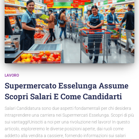
LAVORO
Supermercato Esselunga Assume
Scopri Salari E Come Candidarti
Salari Candidatura sono due aspetti fondamentali per chi desidera
intraprendere una carriera nei Supermercati Esselunga. Scopri di più
sui vantaggi!Unisciti a noi per una rivoluzione nel lavoro! In questo
articolo, esploreremo le diverse posizioni aperte, dai ruoli come
addetto alla vendita a cassiere, fornendo informazioni sui salari