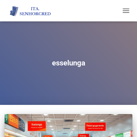
TOGGL
NAVIG
esselunga