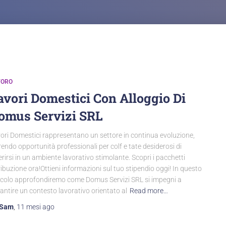
VORO
avori Domestici Con Alloggio Di
omus Servizi SRL
ori Domestici rappresentano un settore in continua evoluzione,
rendo opportunità professionali per colf e tate desiderosi di
erirsi in un ambiente lavorativo stimolante. Scopri i pacchetti
ribuzione ora!Ottieni informazioni sul tuo stipendio oggi! In questo
icolo approfondiremo come Domus Servizi SRL si impegni a
antire un contesto lavorativo orientato al
Read more…
Sam
,
11 mesi
ago