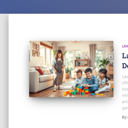
LA
L
D
Lav
off
ins
ret
art
gar
By