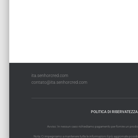
ita.senhorcred.com
contato@ita.senhorcred.com
POLITICA DI RISERVATEZZA
Avviso: In nessun caso richiediamo pagamento per fornire un prodotto 
Nota: Ci impegniamo a mantenere tutte le informazioni il più aggiornate possibile. 