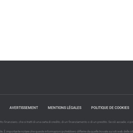
AVERTISSEMENT
MENTIONS LÉGALES
POLITIQUE DE COOKIES
finanziario, che si tratti di una carta di credito, di un finanziamento o di un prestito. Se ciò accade, vi
È importante notare che queste informazioni potrebbero differire da quelle trovate sui siti web delle istituzio