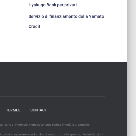
Hyakugo Bank per privati
Servizio di finanziamento della Yamato
Credit
TERMES
CONTACT
 preghiamo di informarci immediatamente tramite il modulo di contatto.
ni finanziarie e/o dei fornitori di servizi di un sito specifico. Per le istituzioni