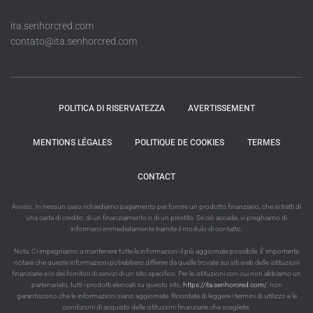
ita.senhorcred.com
contato@ita.senhorcred.com
POLITICA DI RISERVATEZZA
AVERTISSEMENT
MENTIONS LÉGALES
POLITIQUE DE COOKIES
TERMES
CONTACT
Avviso: In nessun caso richiediamo pagamento per fornire un prodotto finanziario, che si tratti di
una carta di credito, di un finanziamento o di un prestito. Se ciò accade, vi preghiamo di
informarci immediatamente tramite il modulo di contatto.
Nota: Ci impegniamo a mantenere tutte le informazioni il più aggiornate possibile. È importante
notare che queste informazioni potrebbero differire da quelle trovate sui siti web delle istituzioni
finanziarie e/o dei fornitori di servizi di un sito specifico. Per le istituzioni con cui non abbiamo un
partenariato, tutti i prodotti elencati su questo sito,
https://ita.senhorcred.com/
, non
garantiscono che le informazioni siano aggiornate. Ricordate di leggere i termini di utilizzo e le
condizioni di acquisto delle istituzioni finanziarie che scegliete.