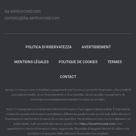
ita.senhorcred.com
contato@ita.senhorcred.com
POLITICA DI RISERVATEZZA
AVERTISSEMENT
MENTIONS LÉGALES
POLITIQUE DE COOKIES
TERMES
CONTACT
Avviso: In nessun caso richiediamo pagamento per fornire un prodotto finanziario, che si tratti di
una carta di credito, di un finanziamento o di un prestito. Se ciò accade, vi preghiamo di
informarci immediatamente tramite il modulo di contatto.
Nota: Ci impegniamo a mantenere tutte le informazioni il più aggiornate possibile. È importante
notare che queste informazioni potrebbero differire da quelle trovate sui siti web delle istituzioni
finanziarie e/o dei fornitori di servizi di un sito specifico. Per le istituzioni con cui non abbiamo un
partenariato, tutti i prodotti elencati su questo sito,
https://ita.senhorcred.com/
, non
garantiscono che le informazioni siano aggiornate. Ricordate di leggere i termini di utilizzo e le
condizioni di acquisto delle istituzioni finanziarie che scegliete.