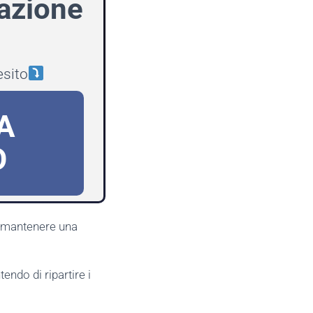
azione
esito
A
O
e mantenere una
endo di ripartire i