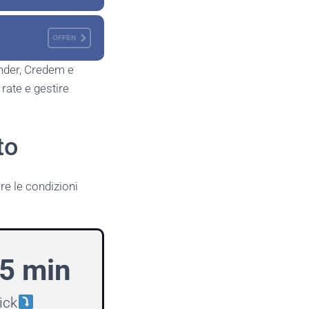
OFFEN
ander, Credem e
 rate e gestire
to
re le condizioni
 5 min
lick