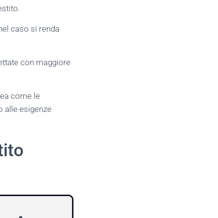
stito.
 nel caso si renda
pettate con maggiore
inea come le
o alle esigenze
tito