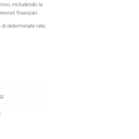
borso, includendo la
evisti finanziari.
 di determinate rate,
to
i