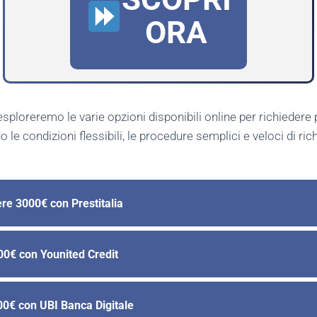
ORA
esploreremo le varie opzioni disponibili online per richiedere p
 le condizioni flessibili, le procedure semplici e veloci di ric
re 3000€ con Prestitalia
000€ con Younited Credit
00€ con UBI Banca Digitale