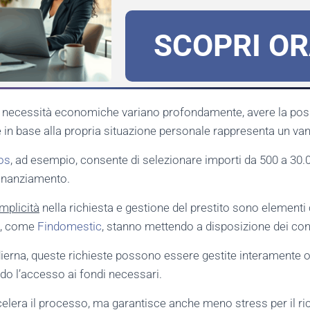
SCOPRI O
 necessità economiche variano profondamente, avere la possib
e in base alla propria situazione personale rappresenta un van
gos
, ad esempio, consente di selezionare importi da 500 a 30
 finanziamento.
mplicità
nella richiesta e gestione del prestito sono elementi
ie, come
Findomestic
, stanno mettendo a disposizione dei co
ierna, queste richieste possono essere gestite interamente o
o l’accesso ai fondi necessari.
lera il processo, ma garantisce anche meno stress per il ri