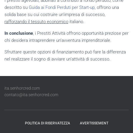
I prestiti agevolati, abbinati a contributi a fondo perduto, come
descritto su
Guida ai Fondi Perduti per Start-up
, offrono una
solida base su cui costruire un’impresa di successo,
rafforzando il tessuto economico
italiano.
In conclusione
, i Prestiti Attività offrono opportunità preziose per
chi desidera intraprendere un’avventura imprenditoriale.
Sfruttare queste opzioni di finanziamento può fare la differenza
nel realizzare il sogno di avviare un’attività di successo.
ita.senhorcred.com
contato@ita.senhorcred.com
POLITICA DI RISERVATEZZA
AVERTISSEMENT