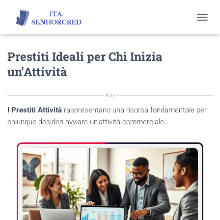
T
O
G
Prestiti Ideali per Chi Inizia
G
L
un’Attività
E
N
A
Ads
V
I
I Prestiti Attività
rappresentano una risorsa fondamentale per
G
chiunque desideri avviare un’attività commerciale.
A
T
I
O
N