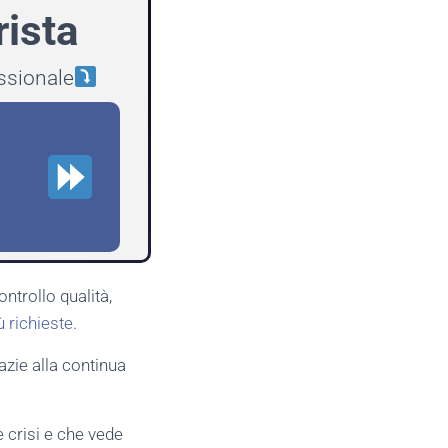
rista
essionale
ntrollo qualità,
ù richieste
.
razie alla continua
e crisi e che vede