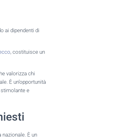
o ai dipendenti di
decco
, costituisce un
he valorizza chi
le. È un’opportunità
o stimolante e
hiesti
a nazionale. È un