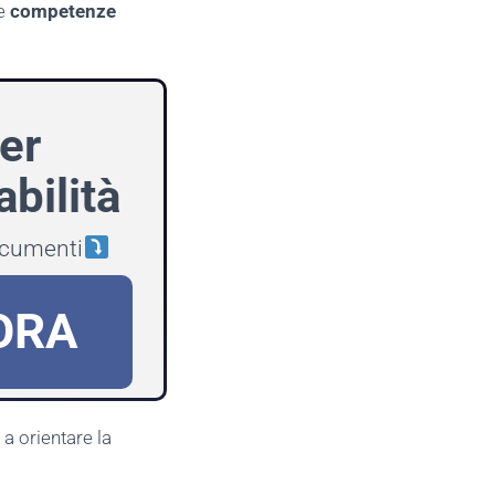
de
competenze
er
bilità
documenti
ORA
a orientare la