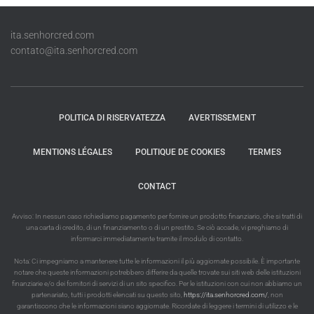
ita.senhorcred.com
contato@ita.senhorcred.com
POLITICA DI RISERVATEZZA
AVERTISSEMENT
MENTIONS LÉGALES
POLITIQUE DE COOKIES
TERMES
CONTACT
Avviso: In nessun caso richiediamo pagamento per fornire un prodotto finanziario, che si tratti di
una carta di credito, di un finanziamento o di un prestito. Se ciò accade, vi preghiamo di
informarci immediatamente tramite il modulo di contatto.
Nota: Ci impegniamo a mantenere tutte le informazioni il più aggiornate possibile. È importante
notare che queste informazioni potrebbero differire da quelle trovate sui siti web delle istituzioni
finanziarie e/o dei fornitori di servizi di un sito specifico. Per le istituzioni con cui non abbiamo un
partenariato, tutti i prodotti elencati su questo sito,
https://ita.senhorcred.com/
, non
garantiscono che le informazioni siano aggiornate. Ricordate di leggere i termini di utilizzo e le