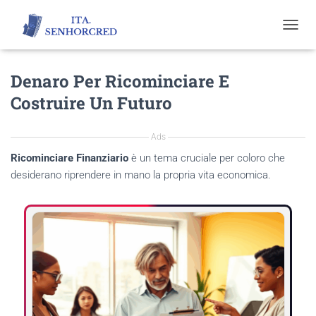
T
O
G
Denaro Per Ricominciare E
G
L
Costruire Un Futuro
E
N
A
Ads
V
I
Ricominciare Finanziario
è un tema cruciale per coloro che
G
desiderano riprendere in mano la propria vita economica.
A
T
I
O
N